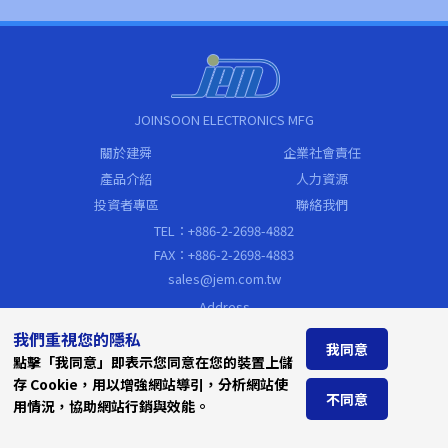
JOINSOON ELECTRONICS MFG
關於建舜
企業社會責任
產品介紹
人力資源
投資者專區
聯絡我們
TEL：+886-2-2698-4882
FAX：+886-2-2698-4883
sales@jem.com.tw
Address
新北市汐止區新台五路一段79號19樓
我們重視您的隱私
(遠東世界中心C棟)
我同意
點擊「我同意」即表示您同意在您的裝置上儲
存 Cookie，用以增強網站導引，分析網站使
不同意
用情況，協助網站行銷與效能。