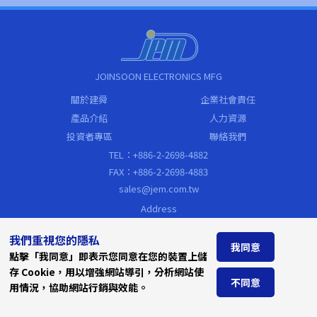
JOINSOON ELECTRONICS MFG
關於建舜
企業社會責任
產品介紹
人力資源
投資者專區
聯絡我們
TEL：+886-2-2698-4882
FAX：+886-2-2698-4883
sales@jem.com.tw
Address
新北市汐止區新台五路一段79號19樓
(遠東世界中心C棟)
我們重視您的隱私
我同意
點擊「我同意」即表示您同意在您的裝置上儲
存 Cookie，用以增強網站導引，分析網站使
不同意
用情況，協助網站行銷與效能。