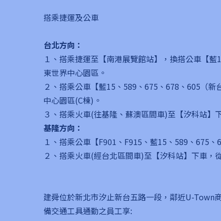
搭乘捷運及公車
台北方向：
１、搭乘捷運至【南港展覽館站】，換搭公車【藍15
東世界中心園區。
２、搭乘公車【藍15、589、675、678、60
中心園區(C棟)。
３、搭乘火車(往基隆、蘇澳區間車)至【汐科站】下
基隆方向：
１、搭乘公車【F901、F915、藍15、589、67
２、搭乘火車(經台北區間車)至【汐科站】下車，從
建舜位於新北市汐止新台五路一段，鄰近U-Tow
備交通工具通勤之員工享: