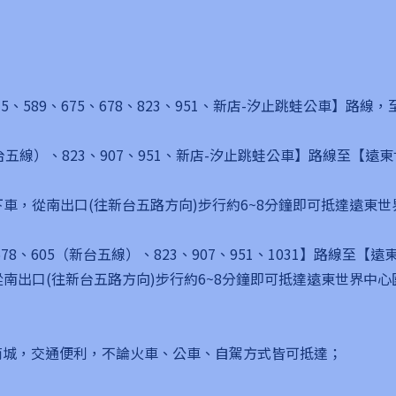
、589、675、678、823、951、新店-汐止跳蛙公車】路
5（新台五線）、823、907、951、新店-汐止跳蛙公車】路線
車，從南出口(往新台五路方向)步行約6~8分鐘即可抵達遠東世界
5、678、605（新台五線）、823、907、951、1031】路
南出口(往新台五路方向)步行約6~8分鐘即可抵達遠東世界中心園
n商城，交通便利，不論火車、公車、自駕方式皆可抵達；