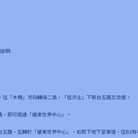
說明:
)」，往「木柵」方向轉接二高，「往汐止」下新台五路交流道。
路，即可抵達「遠東世界中心」。
台五路，左轉於「遠東世界中心」，右側下地下室車道，往B3有