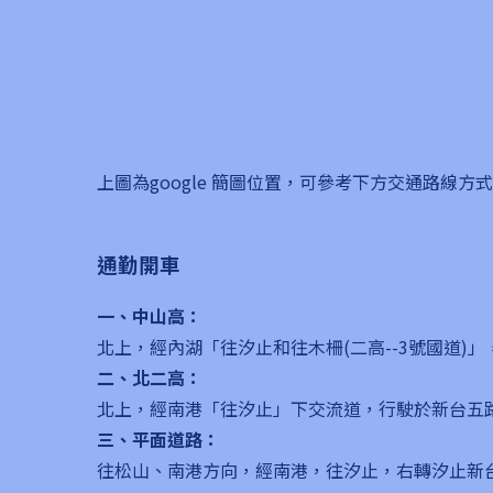
上圖為google 簡圖位置，可參考下方交通路線方式
通勤開車
一、中山高：
北上，經內湖「往汐止和往木柵(二高--3號國道
二、北二高：
北上，經南港「往汐止」下交流道，行駛於新台五
三、平面道路：
往松山、南港方向，經南港，往汐止，右轉汐止新