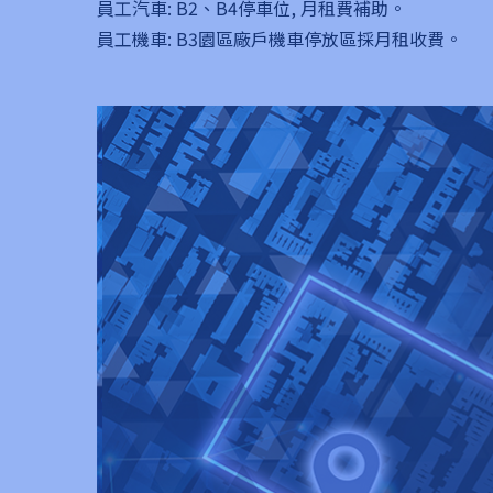
員工汽車: B2、B4停車位, 月租費補助。
員工機車: B3園區廠戶機車停放區採月租收費。