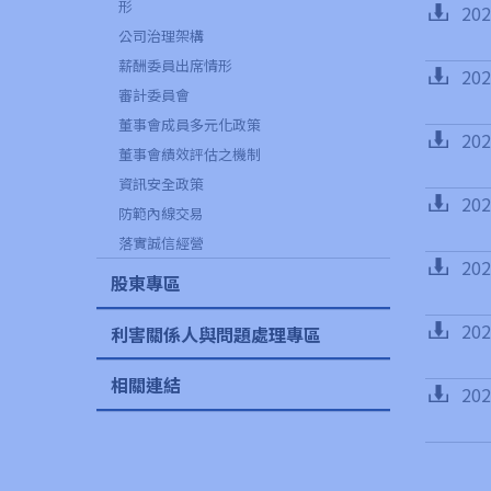
形
20
公司治理架構
薪酬委員出席情形
20
審計委員會
董事會成員多元化政策
20
董事會績效評估之機制
資訊安全政策
20
防範內線交易
落實誠信經營
20
股東專區
20
利害關係人與問題處理專區
相關連結
20