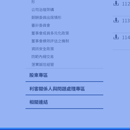
形
11
公司治理架構
薪酬委員出席情形
11
審計委員會
董事會成員多元化政策
11
董事會績效評估之機制
資訊安全政策
防範內線交易
落實誠信經營
股東專區
利害關係人與問題處理專區
相關連結