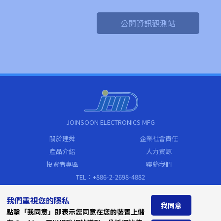
公開資訊觀測站
JOINSOON ELECTRONICS MFG
關於建舜
企業社會責任
產品介紹
人力資源
投資者專區
聯絡我們
TEL：+886-2-2698-4882
FAX：+886-2-2698-4883
我們重視您的隱私
sales@jem.com.tw
我同意
點擊「我同意」即表示您同意在您的裝置上儲
Address