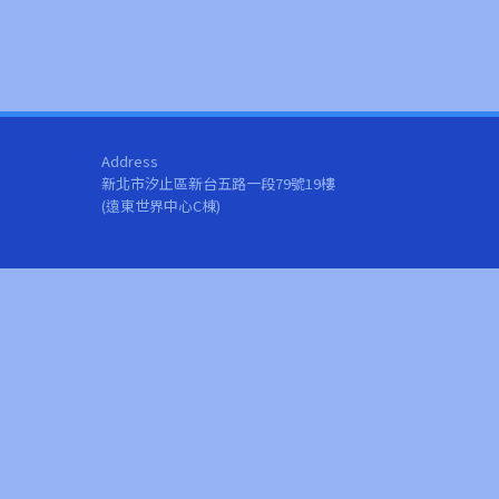
Address
新北市汐止區新台五路一段79號19樓
(遠東世界中心C棟)