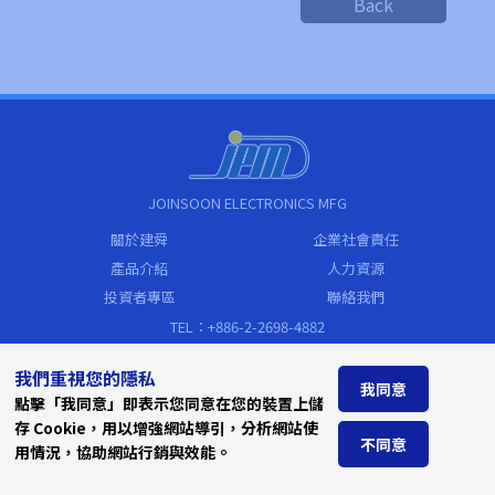
Back
JOINSOON ELECTRONICS MFG
關於建舜
企業社會責任
產品介紹
人力資源
投資者專區
聯絡我們
TEL：+886-2-2698-4882
FAX：+886-2-2698-4883
我們重視您的隱私
sales@jem.com.tw
我同意
點擊「我同意」即表示您同意在您的裝置上儲
Address
存 Cookie，用以增強網站導引，分析網站使
新北市汐止區新台五路一段79號19樓
不同意
用情況，協助網站行銷與效能。
(遠東世界中心C棟)