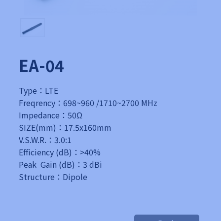
EA-04
Type：LTE
Freqrency：698~960 /1710~2700 MHz
Impedance：50Ω
SIZE(mm)：17.5x160mm
V.S.W.R.：3.0:1
Efficiency (dB)：>40%
Peak Gain (dB)：3 dBi
Structure：Dipole