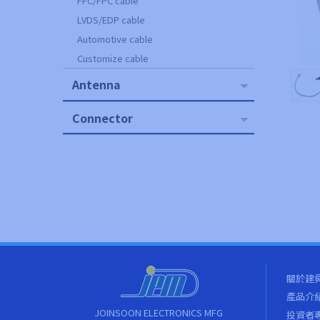
FFC/FPC cable
LVDS/EDP cable
Automotive cable
Customize cable
Antenna
Connector
關於建
產品介
JOINSOON ELECTRONICS MFG
投資者