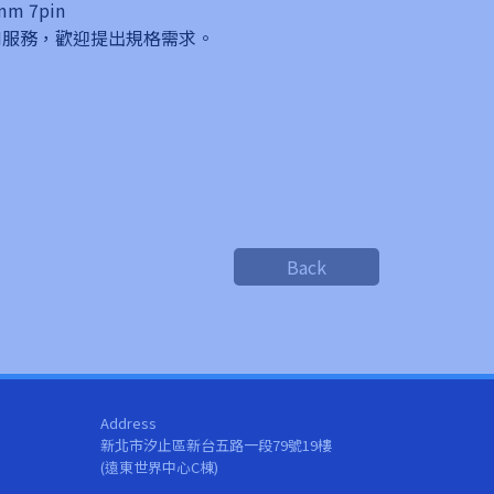
mm 7pin
ODM服務，歡迎提出規格需求。
Back
Address
新北市汐止區新台五路一段79號19樓
(遠東世界中心C棟)