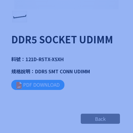
DDR5 SOCKET UDIMM
料號：121D-R5TX-X5XH
規格說明：DDR5 SMT CONN UDIMM
PDF DOWNLOAD
Back