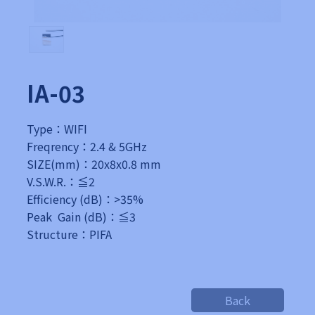
IA-03
Type：WIFI
Freqrency：2.4 & 5GHz
SIZE(mm)：20x8x0.8 mm
V.S.W.R.：≦2
Efficiency (dB)：>35%
Peak Gain (dB)：≦3
Structure：PIFA
Back