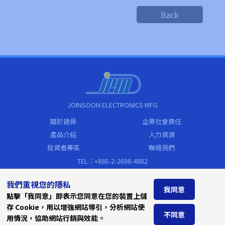
Back
JOINSOON ELECTRONICS MFG
關於建舜
企業社會責任
產品介紹
人力資源
投資者專區
聯絡我們
TEL：+886-2-2698-4882
FAX：+886-2-2698-4883
我們重視您的隱私
sales@jem.com.tw
我同意
點擊「我同意」即表示您同意在您的裝置上儲
Address
存 Cookie，用以增強網站導引，分析網站使
新北市汐止區新台五路一段79號19樓
不同意
用情況，協助網站行銷與效能。
(遠東世界中心C棟)