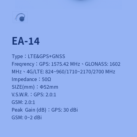
EA-14
Type：LTE&GPS+GNSS
Freqrency：GPS: 1575.42 MHz、GLONASS: 1602
MHz、4G/LTE: 824~960/1710~2170/2700 MHz
Impedance：50Ω
SIZE(mm)：Φ52mm
V.S.W.R.：GPS: 2.0:1
GSM: 2.0:1
Peak Gain (dB)：GPS: 30 dBi
GSM: 0~2 dBi