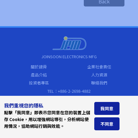
Back
JOINSOON ELECTRONICS MFG
關於建舜
企業社會責任
產品介紹
人力資源
投資者專區
聯絡我們
TEL：+886-2-2698-4882
FAX：+886-2-2698-4883
我們重視您的隱私
sales@jem.com.tw
我同意
點擊「我同意」即表示您同意在您的裝置上儲
Address
存 Cookie，用以增強網站導引，分析網站使
新北市汐止區新台五路一段79號19樓
不同意
用情況，協助網站行銷與效能。
(遠東世界中心C棟)