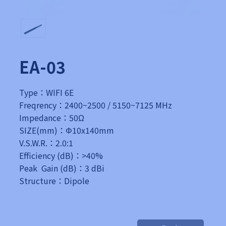
EA-03
Type：WIFI 6E
Freqrency：2400~2500 / 5150~7125 MHz
Impedance：50Ω
SIZE(mm)：Φ10x140mm
V.S.W.R.：2.0:1
Efficiency (dB)：>40%
Peak Gain (dB)：3 dBi
Structure：Dipole